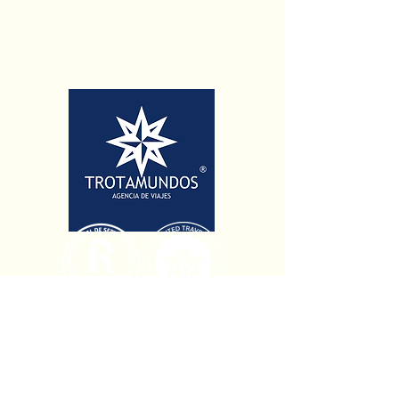
+56 32 254 8095
contacto@viajestrotamundos.cl
13 Norte 853 Of 808